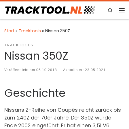
Zum Inhalt springen
Search
Me
Start
»
Tracktools
»
Nissan 350Z
TRACKTOOLS
Nissan 350Z
Veröffentlicht am
05.10.2018
-
Aktualisiert
23.05.2021
Geschichte
Nissans Z-Reihe von Coupés reicht zurück bis
zum 240Z der 70er Jahre. Der 350Z wurde
Ende 2002 eingeführt. Er hat einen 3,5l V6