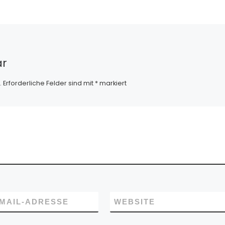
D und C
wahrscheinlich, […]
 Wahl des
ar
.
Erforderliche Felder sind mit
*
markiert
-MAIL-ADRESSE
WEBSITE