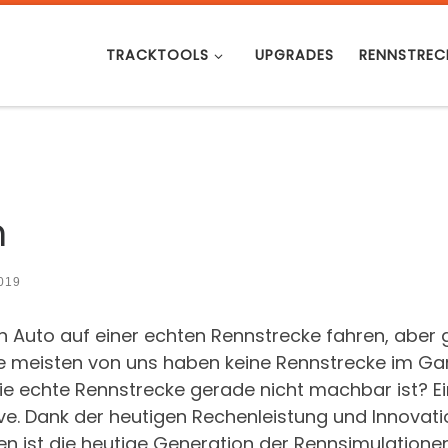
TRACKTOOLS
UPGRADES
RENNSTREC
n
019
en Auto auf einer echten Rennstrecke fahren, aber
 die meisten von uns haben keine Rennstrecke im Ga
 echte Rennstrecke gerade nicht machbar ist? Ei
ive. Dank der heutigen Rechenleistung und Innovat
en ist die heutige Generation der Rennsimulatione