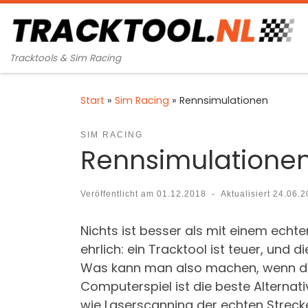
Zum Inhalt springen
Tracktools & Sim Racing
Start
»
Sim Racing
»
Rennsimulationen
SIM RACING
Rennsimulatione
Veröffentlicht am
01.12.2018
-
Aktualisiert
24.06.2
Nichts ist besser als mit einem echt
ehrlich: ein Tracktool ist teuer, und
Was kann man also machen, wenn die
Computerspiel ist die beste Alternat
wie Laserscanning der echten Streck