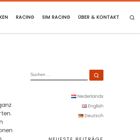
S
KEN
RACING
SIM RACING
ÜBER & KONTAKT
SUCHE
Suchen …
Nederlands
 ganz
English
rten.
Deutsch
n
ionen
n
NEUESTE BEITRÄGE