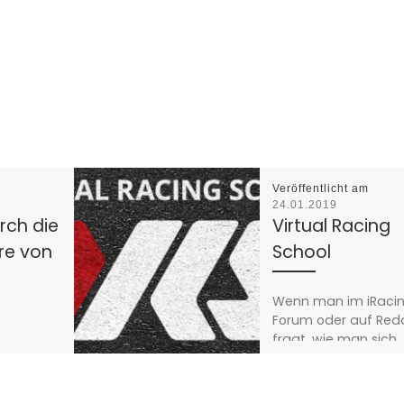
Veröffentlicht am
24.01.2019
rch die
Virtual Racing
re von
School
Wenn man im iRaci
Forum oder auf Redd
fragt, wie man sich
re von
fahrerisch verbesse
eine
kann und schneller w
ennserien,
ist es sehr