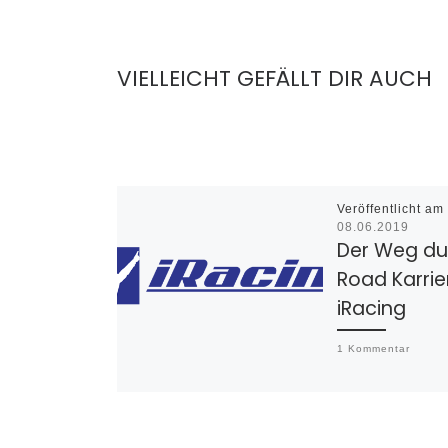
VIELLEICHT GEFÄLLT DIR AUCH
Veröffentlicht am
08.06.2019
Der Weg du
Road Karrie
iRacing
1 Kommentar
Die Road Karrie
iRacing bietet 
große Anzahl R