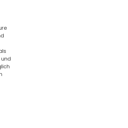
ure
nd
als
, und
lich
n