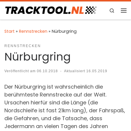
Zum Inhalt springen
Search
Me
Start
»
Rennstrecken
»
Nürburgring
RENNSTRECKEN
Nürburgring
Veröffentlicht am
06.10.2018
-
Aktualisiert
16.05.2019
Der Nürburgring ist wahrscheinlich die
berühmteste Rennstrecke auf der Welt.
Ursachen hierfür sind die Länge (die
Nordschleife ist fast 21km lang), der Fahrspaß,
die Gefahren, und die Tatsache, dass
Jedermann an vielen Tagen des Jahren