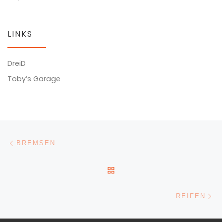
LINKS
DreiD
Toby’s Garage
Beitragsnavigation
Vorheriger Beitrag
BREMSEN
ZURÜCK ZUR BEITRAGSL
Nä
REIFEN